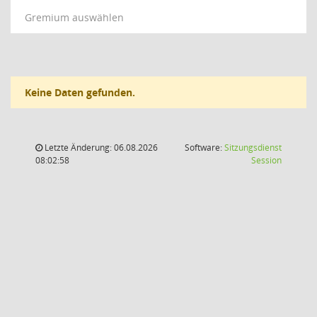
Gremium auswählen
Keine Daten gefunden.
Letzte Änderung: 06.08.2026
Software:
Sitzungsdienst
(Wird in
08:02:58
Session