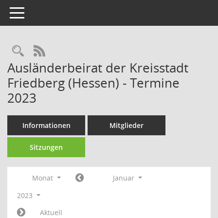
Toggle navigation
Rechercheauswahl
RSS-Feed
Ausländerbeirat der Kreisstadt
Friedberg (Hessen) - Termine
2023
Informationen
Mitglieder
Sitzungen
Monat
Januar
2023
Aktuell