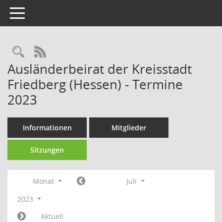
Toggle navigation
Rechercheauswahl
RSS-Feed
Ausländerbeirat der Kreisstadt
Friedberg (Hessen) - Termine
2023
Informationen
Mitglieder
Sitzungen
Monat
Juli
2023
Aktuell