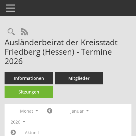
Toggle navigation
Rechercheauswahl
RSS-Feed
Ausländerbeirat der Kreisstadt
Friedberg (Hessen) - Termine
2026
Informationen
Mitglieder
Sitzungen
Monat
Januar
2026
Aktuell