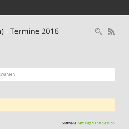
n) - Termine 2016
Recherc
RSS-
swählen
(Wird in
Software:
Sitzungsdienst
Session