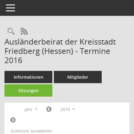
Toggle navigation
Rechercheauswahl
RSS-Feed
Ausländerbeirat der Kreisstadt
Friedberg (Hessen) - Termine
2016
Informationen
Mitglieder
Sitzungen
Jahr
2016
Gremium auswählen