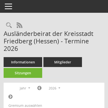
Toggle navigation
Rechercheauswahl
RSS-Feed
Ausländerbeirat der Kreisstadt
Friedberg (Hessen) - Termine
2026
Informationen
Mitglieder
Sitzungen
Jahr
2026
Gremium auswählen