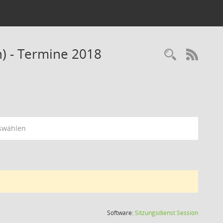
n) - Termine 2018
Recherc
RSS-
swählen
(Wird in
Software:
Sitzungsdienst
Session