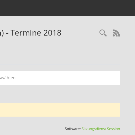
n) - Termine 2018
Recherc
RSS-
swählen
(Wird in
Software:
Sitzungsdienst
Session