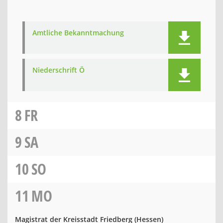
Amtliche Bekanntmachung
Niederschrift Ö
8
FR
9
SA
10
SO
11
MO
Magistrat der Kreisstadt Friedberg (Hessen)