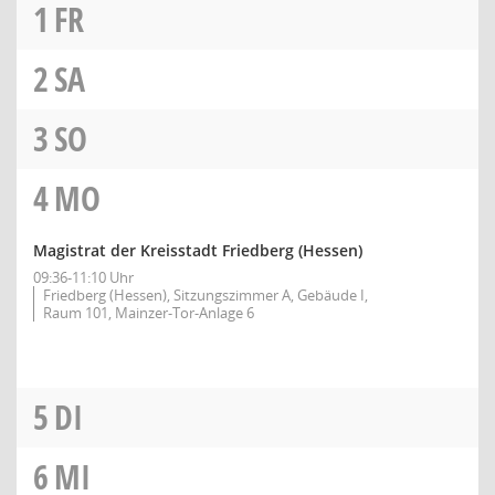
1
FR
2
SA
3
SO
4
MO
Magistrat der Kreisstadt Friedberg (Hessen)
09:36-11:10 Uhr
Friedberg (Hessen), Sitzungszimmer A, Gebäude I,
Raum 101, Mainzer-Tor-Anlage 6
5
DI
6
MI