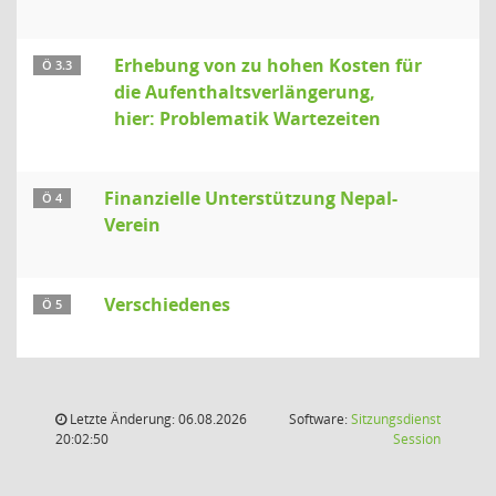
Erhebung von zu hohen Kosten für
Ö 3.3
die Aufenthaltsverlängerung,
hier: Problematik Wartezeiten
Finanzielle Unterstützung Nepal-
Ö 4
Verein
Verschiedenes
Ö 5
Letzte Änderung: 06.08.2026
Software:
Sitzungsdienst
(Wird in
20:02:50
Session