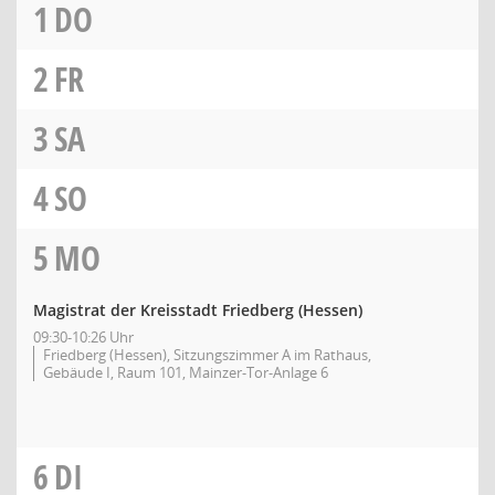
1
DO
2
FR
3
SA
4
SO
5
MO
Magistrat der Kreisstadt Friedberg (Hessen)
09:30-10:26 Uhr
Friedberg (Hessen), Sitzungszimmer A im Rathaus,
Gebäude I, Raum 101, Mainzer-Tor-Anlage 6
6
DI