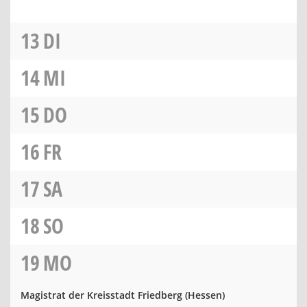
13
DI
14
MI
15
DO
16
FR
17
SA
18
SO
19
MO
Magistrat der Kreisstadt Friedberg (Hessen)