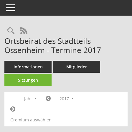
Toggle navigation
Rechercheauswahl
RSS-Feed
Ortsbeirat des Stadtteils
Ossenheim - Termine 2017
Informationen
Mitglieder
Sitzungen
Jahr
2017
Gremium auswählen