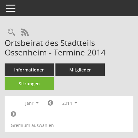
Toggle navigation
Rechercheauswahl
RSS-Feed
Ortsbeirat des Stadtteils
Ossenheim - Termine 2014
Informationen
Mitglieder
Sitzungen
Jahr
2014
Gremium auswählen