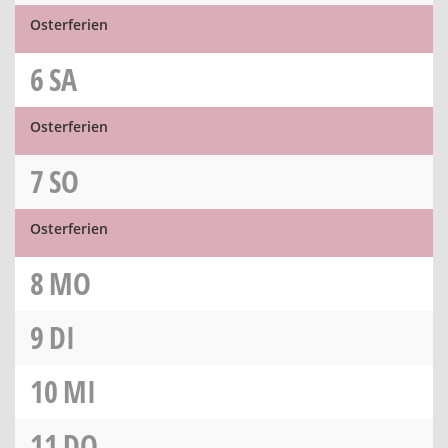
Osterferien
6
SA
Osterferien
7
SO
Osterferien
8
MO
9
DI
10
MI
11
DO