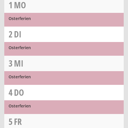
1
MO
Osterferien
2
DI
Osterferien
3
MI
Osterferien
4
DO
Osterferien
5
FR