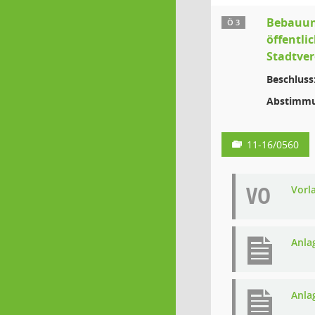
Bebauung
Ö 3
öffentli
Stadtve
Beschluss
Abstimmu
11-16/0560
VO
Vorl
Anla
Anla