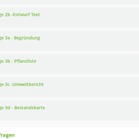
ge 2b -Entwurf Text
ge 3a - Begründung
e 3b - Pflanzliste
ge 3c -Umweltbericht
ge 3d - Bestandskarte
fragen