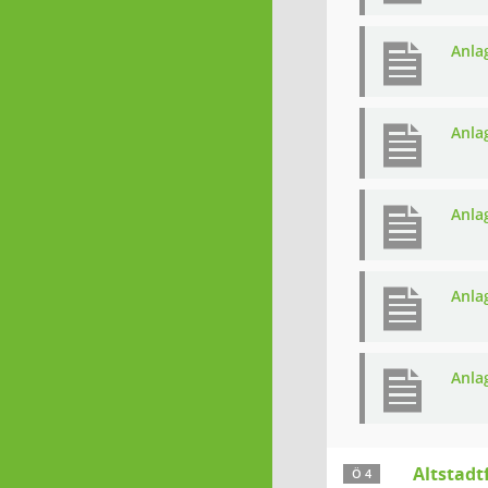
Anla
Anla
Anlag
Anla
Anla
Altstadt
Ö 4