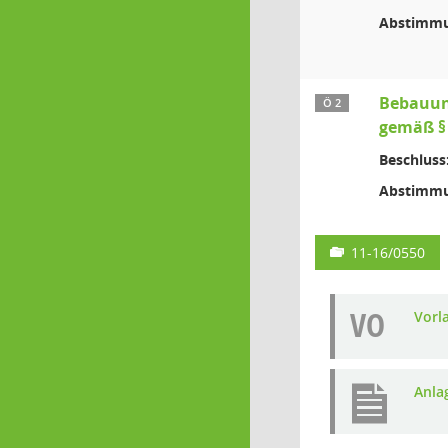
Abstimmu
Bebauung
Ö 2
gemäß § 
Beschluss
Abstimmu
11-16/0550
VO
Vorl
Anla