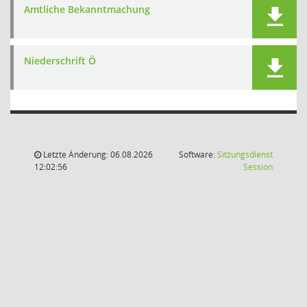
Amtliche Bekanntmachung
Niederschrift Ö
Letzte Änderung: 06.08.2026
Software:
Sitzungsdienst
(Wird in
12:02:56
Session