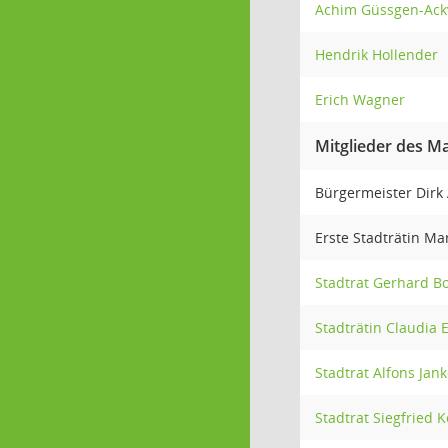
Achim Güssgen-Ack
Hendrik Hollender
Erich Wagner
Mitglieder des Ma
Bürgermeister Dirk
Erste Stadträtin Ma
Stadtrat Gerhard B
Stadträtin Claudia 
Stadtrat Alfons Jan
Stadtrat Siegfried 