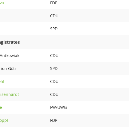
va
FDP
CDU
SPD
gistrates
 Antkowiak
CDU
rion Götz
SPD
ohl
CDU
Eisenhardt
CDU
ke
FW/UWG
Köppl
FDP