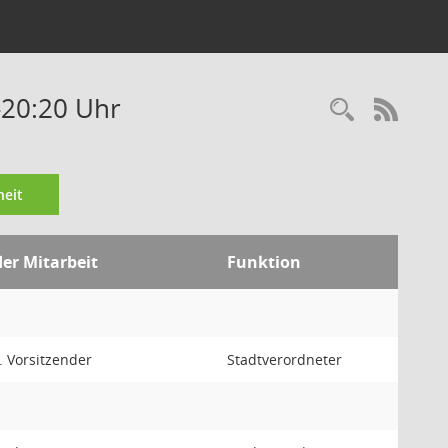
-20:20 Uhr
Recherc
RSS-
eit
der Mitarbeit
Funktion
v. Vorsitzender
Stadtverordneter