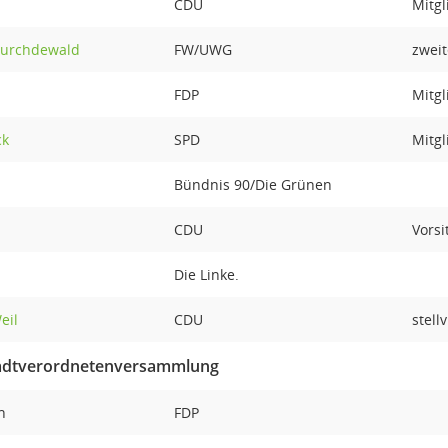
CDU
Mitgl
Durchdewald
FW/UWG
zweit
FDP
Mitgl
ck
SPD
Mitgl
Bündnis 90/Die Grünen
CDU
Vorsi
Die Linke.
eil
CDU
stell
Stadtverordnetenversammlung
ch
FDP