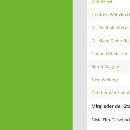
Olaf Beisel
Friedrich Wilhelm 
Dr. Reinhold Merbs
Dr. Klaus-Dieter Ra
Florian Uebelacker
Bernd Wagner
Sven Weiberg
Günther Winfried W
Mitglieder der 
Silvia Elm-Gelseba