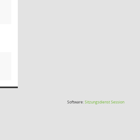
(Wird in
Software:
Sitzungsdienst
Session