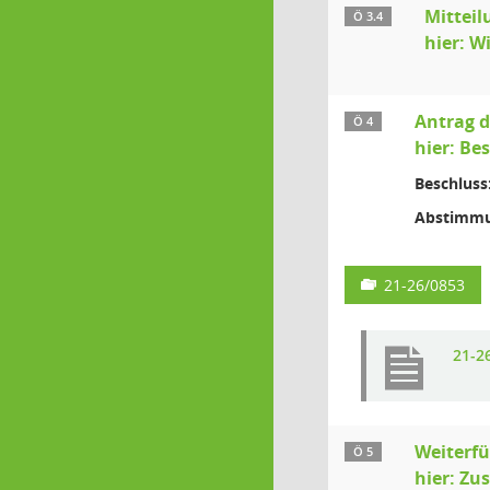
Mitteil
Ö 3.4
hier: W
Antrag d
Ö 4
hier: Be
Beschluss
Abstimmu
21-26/0853
21-2
Weiterf
Ö 5
hier: Zu