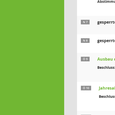
Abstimmu
gesperrt
N 7
gesperrt
N 8
Ausbau d
Ö 9
Beschluss
Jahresa
Ö 10
Beschlus