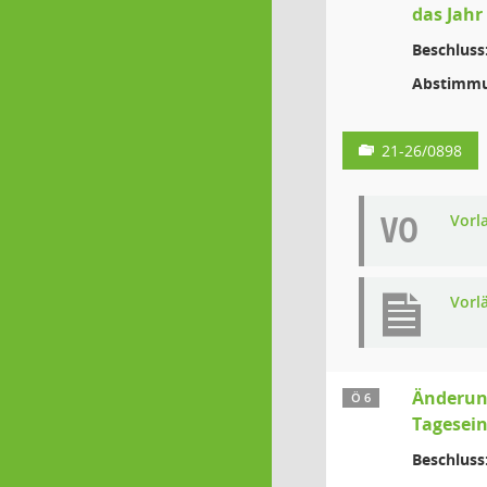
das Jahr
Beschluss
Abstimmu
21-26/0898
VO
Vorl
Vorl
Änderung
Ö 6
Tagesein
Beschluss