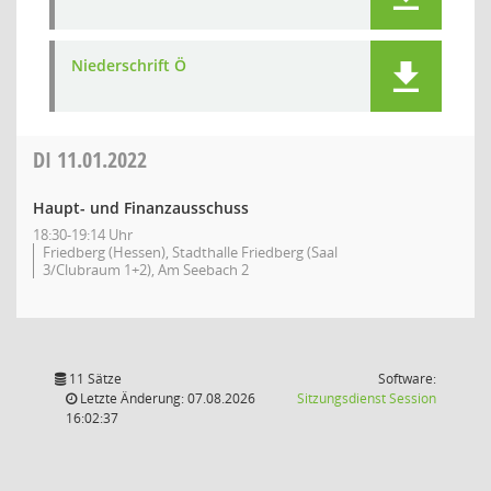
Niederschrift Ö
DI
11.01.2022
Haupt- und Finanzausschuss
18:30-19:14 Uhr
Friedberg (Hessen), Stadthalle Friedberg (Saal
3/Clubraum 1+2), Am Seebach 2
11 Sätze
Software:
(Wird in
Letzte Änderung: 07.08.2026
Sitzungsdienst
Session
16:02:37