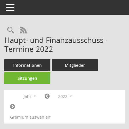
Toggle navigation
Rechercheauswahl
RSS-Feed
Haupt- und Finanzausschuss -
Termine 2022
Informationen
Mitglieder
Sitzungen
Jahr
2022
Gremium auswählen