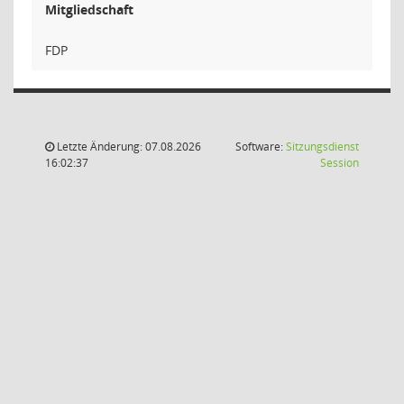
Mitgliedschaft
FDP
Letzte Änderung: 07.08.2026
Software:
Sitzungsdienst
(Wird in
16:02:37
Session