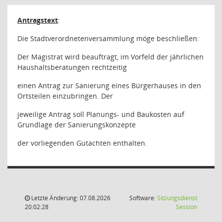
Antragstext
:
Die Stadtverordnetenversammlung möge beschließen:
Der Magistrat wird beauftragt, im Vorfeld der jährlichen
Haushaltsberatungen rechtzeitig
einen Antrag zur Sanierung eines Bürgerhauses in den
Ortsteilen einzubringen. Der
jeweilige Antrag soll Planungs- und Baukosten auf
Grundlage der Sanierungskonzepte
der vorliegenden Gutachten enthalten.
Letzte Änderung: 07.08.2026
Software:
Sitzungsdienst
(Wird in
20:02:28
Session