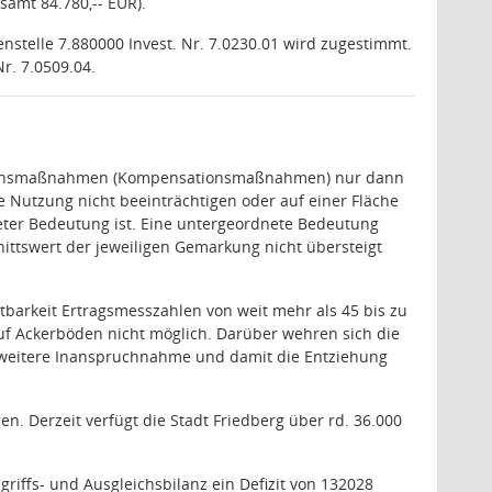
samt 84.780,-- EUR).
nstelle 7.880000 Invest. Nr. 7.0230.01 wird zugestimmt.
r. 7.0509.04.
gleichsmaßnahmen (Kompensationsmaßnahmen) nur dann
 Nutzung nicht beeinträchtigen oder auf einer Fläche
eter Bedeutung ist. Eine untergeordnete Bedeutung
ttswert der jeweiligen Gemarkung nicht übersteigt
tbarkeit Ertragsmesszahlen von weit mehr als 45 bis zu
uf Ackerböden nicht möglich. Darüber wehren sich die
 weitere Inanspruchnahme und damit die Entziehung
. Derzeit verfügt die Stadt Friedberg über rd. 36.000
griffs- und Ausgleichsbilanz ein Defizit von 132028