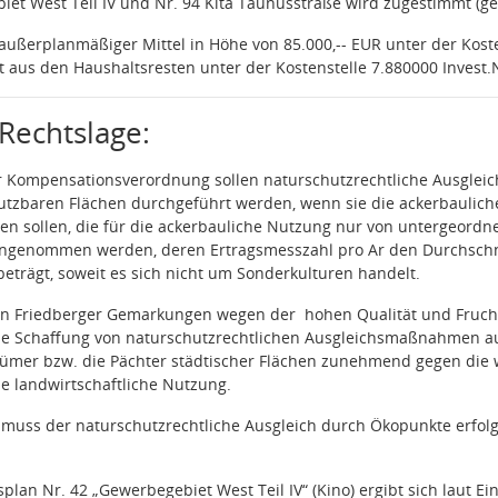
et West Teil IV und Nr. 94 Kita Taunusstraße wird zugestimmt (ge
 außerplanmäßiger Mittel in Höhe von 85.000,-- EUR unter der Koste
t aus den Haushaltsresten unter der Kostenstelle 7.880000 Invest.N
Rechtslage:
er Kompensationsverordnung sollen naturschutzrechtliche Aus
utzbaren Flächen durchgeführt werden, wenn sie die ackerbauliche
n sollen, die für die ackerbauliche Nutzung nur von untergeordn
angenommen werden, deren Ertragsmesszahl pro Ar den Durchschni
eträgt, soweit es sich nicht um Sonderkulturen handelt.
en Friedberger Gemarkungen wegen der
hohen Qualität und Fruch
 die Schaffung von naturschutzrechtlichen Ausgleichsmaßnahmen a
ümer bzw. die Pächter städtischer Flächen zunehmend gegen die
ne landwirtschaftliche Nutzung.
uss der naturschutzrechtliche Ausgleich durch Ökopunkte erfolgen
an Nr. 42 „Gewerbegebiet West Teil IV“ (Kino) ergibt sich laut Ein