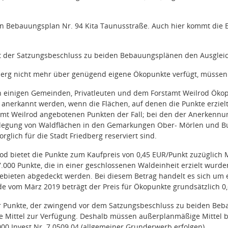
den Bebauungsplan Nr. 94 Kita Taunusstraße. Auch hier kommt die Ei
zt der Satzungsbeschluss zu beiden Bebauungsplänen den Ausgleic
dberg nicht mehr über genügend eigene Ökopunkte verfügt, müsse
n einigen Gemeinden, Privatleuten und dem Forstamt Weilrod Ök
 anerkannt werden, wenn die Flächen, auf denen die Punkte erzielt
amt Weilrod angebotenen Punkten der Fall; bei den der Anerken
illlegung von Waldflächen in den Gemarkungen Ober- Mörlen und B
orglich für die Stadt Friedberg reserviert sind.
od bietet die Punkte zum Kaufpreis von 0,45 EUR/Punkt zuzüglich 
.000 Punkte, die in einer geschlossenen Waldeinheit erzielt wurd
ebieten abgedeckt werden. Bei diesem Betrag handelt es sich um 
e vom März 2019 beträgt der Preis für Ökopunkte grundsätzlich 0
r Punkte, der zwingend vor dem Satzungsbeschluss zu beiden Beb
e Mittel zur Verfügung. Deshalb müssen außerplanmäßige Mittel be
000 Invest.Nr. 7.0509.04 (allgemeiner Grunderwerb erfolgen).