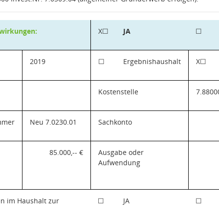
swirkungen:
X
☐
JA
☐
2019
☐
Ergebnishaushalt
X
☐
Kostenstelle
7.8800
ummer
Neu 7.0230.01
Sachkonto
85.000,-- €
Ausgabe oder
Aufwendung
en im Haushalt zur
☐
JA
☐