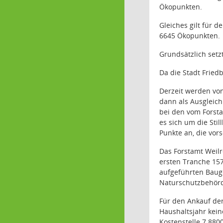
Ökopunkten.
Gleiches gilt für 
6645 Ökopunkten.
Grundsätzlich set
Da die Stadt Frie
Derzeit werden vo
dann als Ausgleich
bei den vom Forst
es sich um die St
Punkte an, die vors
Das Forstamt Weilr
ersten Tranche 157
aufgeführten Baug
Naturschutzbehörd
Für den Ankauf de
Haushaltsjahr kein
Kostenstelle 7.880