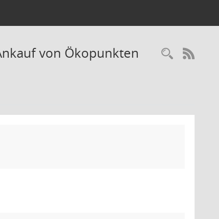
 Ankauf von Ökopunkten
Recherc
RSS-