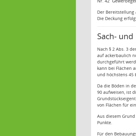
Nr. 42
Gewerbegebi
Der Bereitstellung
Die Deckung erfolg
Sach- und 
Nach § 2 Abs. 3 d
auf ackerbaulich n
durchgeführt werde
kann bei Flächen 
und höchstens 45 b
Da die Böden in d
90 aufweisen, ist
Grundstückseigent
von Flächen für ei
Aus diesem Grund m
Punkte.
Für den Bebauungspl