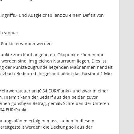
ngriffs.- und Ausgleichsbilanz zu einem Defizit von
h voraus.
n Punkte erworben werden.
opunkte zum Kauf angeboten. Ökopunkte können nur
 worden sind, im gleichen Naturraum liegen. Dies ist
nung der Punkte zugrunde liegenden Maßnahmen handelt
utzbach-Bodenrod. Insgesamt bietet das Forstamt 1 Mio
Mehrwertsteuer an (0,54 EUR/Punkt), und zwar in einer
en. Hiermit kann der Bedarf aus den beiden zuvor
einen günstigen Betrag; gemäß Schreiben der Unteren
,64 EUR/Punkt.
auungsplänen erfolgen muss, stehen in diesem
reitgestellt werden; die Deckung soll aus der