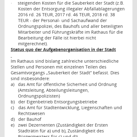
steigenden Kosten für die Sauberkeit der Stadt (z.B.
·
Kosten der Entsorgung illegaler Abfallablagerungen
2016 rd. 26 TEUR, 2017 rd. 46 TEUR, 2018 rd. 38
TEUR - der Personal- und Sachaufwand der
Ordnungspolizei, des Bauhofs und aller beteiligten
Mitarbeiter und Führungskräfte im Rathaus für die
Bearbeitung der Fälle ist hierbei nicht
mitgerechnet).
Status quo der Aufgabenorganisation in der Stadt
Im Rathaus sind bislang zahlreiche unterschiedliche
Stellen und Personen mit einzelnen Teilen des
Gesamtvorgangs „Sauberkeit der Stadt“ befasst. Dies
sind insbesondere:
a)
das Amt für öffentliche Sicherheit und Ordnung
(Amtsleitung, Abteilungsleitungen,
Ordnungspolizisten)
b)
der Eigenbetrieb Entsorgungsbetriebe
c)
das Amt für Stadtentwicklung, Liegenschaften und
Rechtswesen
d)
der Bauhof
e)
zwei Dezernenten (Zuständigkeit der Ersten
Stadträtin für a) und b), Zuständigkeit des
Bürgermeisters für c) und d))