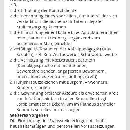
z.B.
die Erhöhung der Kontrolldichte
Ø
die Benennung eines speziellen „Ermittlers“, der sich
Ø
verstärkt um die Suche nach Tätern illegaler
Müllentsorgung kümmert
die Einrichtung einer Hotline bzw. App „Müllermittler“
Ø
oder „Sauberes Friedberg“ ergänzend zum
bestehenden Mängelmelder
vielfältige Maßnahmen der Abfallpädagogik (Kitas,
Ø
Schulen), z.B. Kita-Wettbewerbe, Schulwettbewerbe
die Vernetzung mit Kooperationspartnern
Ø
(Kontaktgespräche mit Institutionen,
Gewerbetreibenden, engagierten Bewohnern,
Internationales Zentrum (Fünffingertreff))
Frühjahrsputzaktionen mit Bürgern, Anwohnern,
Ø
Kindern, Schulen
die Gewinnung örtlicher Akteure als erweiterten Kreis
Ø
von Info-Übermittlern in allen Stadtteilen bzgl.
„problematischer Ecken“, um im Rathaus schneller
Kenntnis von diesen zu erlangen
Weiteres Vorgehen
Die Einrichtung der Stabsstelle erfolgt, sobald die
haushaltsmäßigen und personellen Voraussetzungen