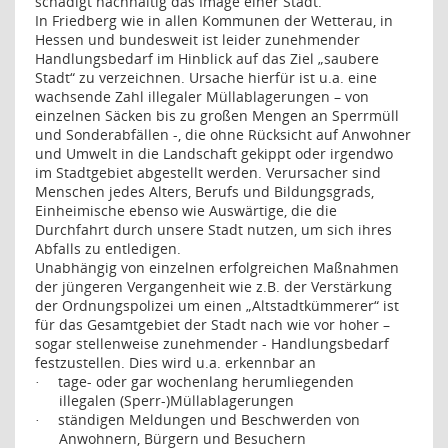
schädigt nachhaltig das Image einer Stadt.
In Friedberg wie in allen Kommunen der Wetterau, in
Hessen und bundesweit ist leider zunehmender
Handlungsbedarf im Hinblick auf das Ziel „saubere
Stadt“ zu verzeichnen. Ursache hierfür ist u.a. eine
wachsende Zahl illegaler Müllablagerungen – von
einzelnen Säcken bis zu großen Mengen an Sperrmüll
und Sonderabfällen -, die ohne Rücksicht auf Anwohner
und Umwelt in die Landschaft gekippt oder irgendwo
im Stadtgebiet abgestellt werden. Verursacher sind
Menschen jedes Alters, Berufs und Bildungsgrads,
Einheimische ebenso wie Auswärtige, die die
Durchfahrt durch unsere Stadt nutzen, um sich ihres
Abfalls zu entledigen.
Unabhängig von einzelnen erfolgreichen Maßnahmen
der jüngeren Vergangenheit wie z.B. der Verstärkung
der Ordnungspolizei um einen „Altstadtkümmerer“ ist
für das Gesamtgebiet der Stadt nach wie vor hoher –
sogar stellenweise zunehmender - Handlungsbedarf
festzustellen. Dies wird u.a. erkennbar an
tage- oder gar wochenlang herumliegenden
·
illegalen (Sperr-)Müllablagerungen
ständigen Meldungen und Beschwerden von
·
Anwohnern, Bürgern und Besuchern