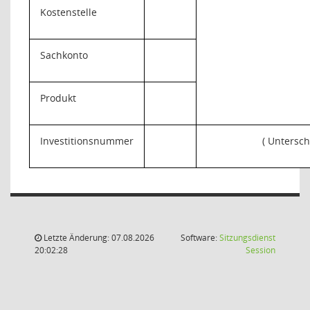
Kostenstelle
Sachkonto
Produkt
Investitionsnummer
( Untersch
Letzte Änderung: 07.08.2026
Software:
Sitzungsdienst
(Wird in
20:02:28
Session