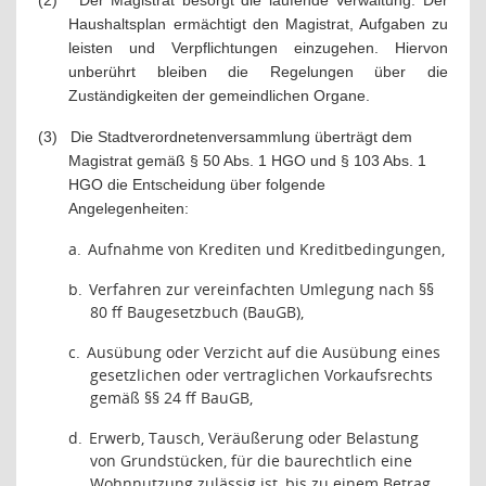
(2)
Der Magistrat besorgt die laufende Verwaltung. Der
Haushaltsplan ermächtigt den Magistrat, Aufgaben zu
leisten und Verpflichtungen einzugehen. Hiervon
unberührt bleiben die Regelungen über die
Zuständigkeiten der gemeindlichen Organe.
(3)
Die Stadtverordnetenversammlung überträgt dem
Magistrat gemäß § 50 Abs. 1 HGO und § 103 Abs. 1
HGO die Entscheidung über folgende
Angelegenheiten:
a.
Aufnahme von Krediten und Kreditbedingungen,
b.
Verfahren zur vereinfachten Umlegung nach §§
80 ff Baugesetzbuch (BauGB),
c.
Ausübung oder Verzicht auf die Ausübung eines
gesetzlichen oder vertraglichen Vorkaufsrechts
gemäß §§ 24 ff BauGB,
d.
Erwerb, Tausch, Veräußerung oder Belastung
von Grundstücken, für die baurechtlich eine
Wohnnutzung zulässig ist, bis zu einem Betrag