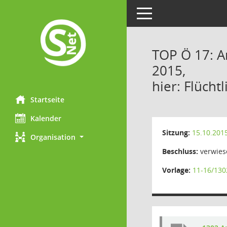
Toggle navigation
TOP Ö 17: A
2015,
hier: Flücht
Startseite
Kalender
Sitzung:
15.10.201
Organisation
Beschluss:
verwies
Vorlage:
11-16/130