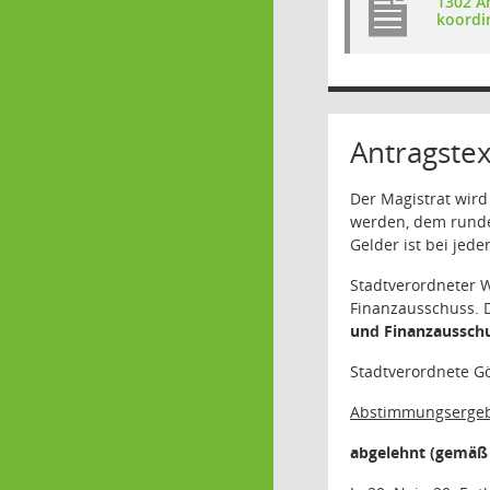
1302 An
koordi
Antragstex
Der Magistrat wird 
werden, dem runden
Gelder ist bei jed
Stadtverordneter W
Finanzausschuss. D
und Finanzaussch
Stadtverordnete Gö
Abstimmungsergeb
abgelehnt (gemäß 