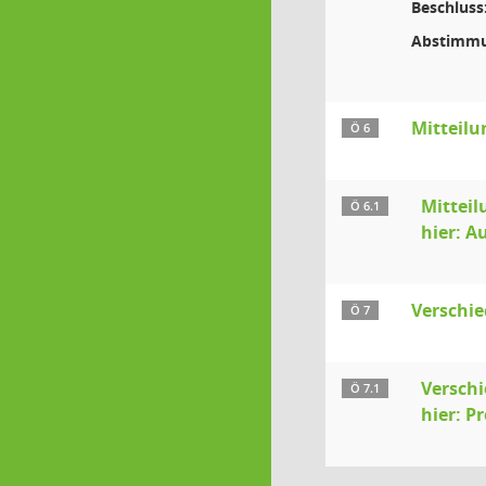
Beschluss
Abstimmu
Mitteil
Ö 6
Mitteil
Ö 6.1
hier: A
Verschi
Ö 7
Verschi
Ö 7.1
hier: 