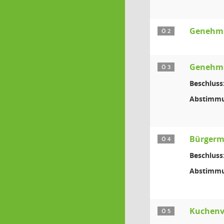
Genehmi
Ö 2
Genehmig
Ö 3
Beschluss
Abstimmu
Bürgerm
Ö 4
Beschluss
Abstimmu
Kuchenve
Ö 5