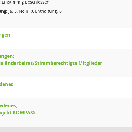
:
Einstimmig beschlossen
ng:
Ja: 5, Nein: 0, Enthaltung: 0
ungen
ungen;
usländerbeirat/Stimmberechtigte Mitglieder
edenes
edenes;
Projekt KOMPASS