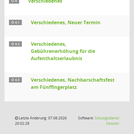
Verschiedenes
Ö 4
Verschiedenes, Neuer Termin
Ö 4.1
Verschiedenes,
Ö 4.2
Gebührenerhöhung für die
Aufenthaltserlaubnis
Verschiedenes, Nachbarschaftsfest
Ö 4.3
am Fünffingerplatz
Letzte Änderung: 07.08.2026
Software:
Sitzungsdienst
(Wird in
20:02:28
Session