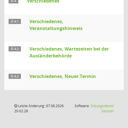
Verschiedenes
Ö 4
Verschiedenes,
Ö 4.1
Veranstaltungshinweis
Verschiedenes, Wartezeiten bei der
Ö 4.2
Ausländerbehörde
Verschiedenes, Neuer Termin
Ö 4.3
Letzte Änderung: 07.08.2026
Software:
Sitzungsdienst
(Wird in
20:02:28
Session