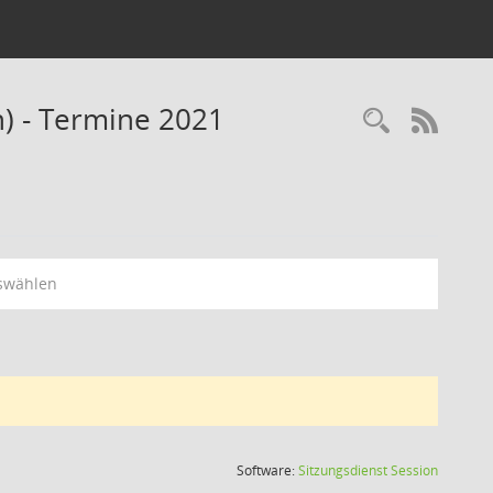
n) - Termine 2021
Recherc
RSS-
swählen
(Wird in
Software:
Sitzungsdienst
Session