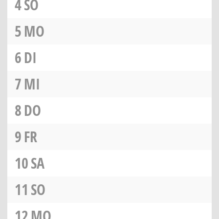
4
SO
5
MO
6
DI
7
MI
8
DO
9
FR
10
SA
11
SO
12
MO