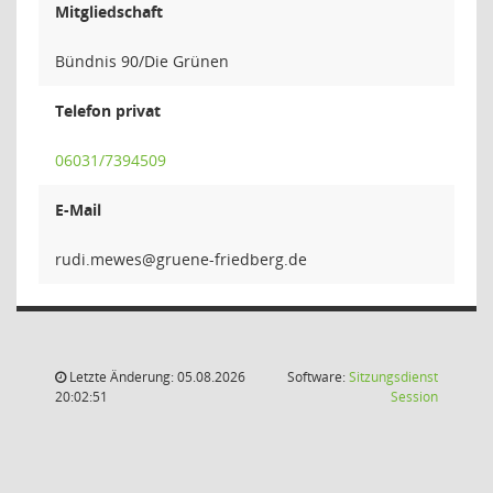
Mitgliedschaft
Bündnis 90/Die Grünen
Telefon privat
06031/7394509
E-Mail
sewem
Letzte Änderung: 05.08.2026
Software:
Sitzungsdienst
(Wird in
20:02:51
Session