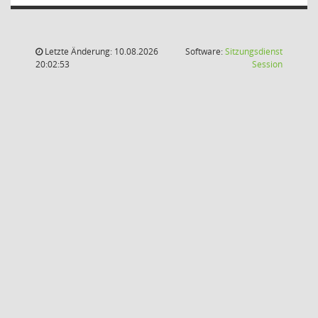
Letzte Änderung: 10.08.2026
Software:
Sitzungsdienst
(Wird in
20:02:53
Session