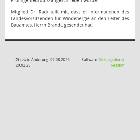
Prüfingenieurbüro angeschrieben wurde.
Mitglied Dr. Rack teilt mit, dass er Informationen des
Landesvorsitzenden für Windenergie an den Leiter des
Bauamtes, Herrn Brandt, gesendet hat.
Letzte Änderung: 07.08.2026
Software:
Sitzungsdienst
(Wird in
20:02:28
Session