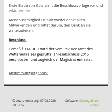
Erste Stadträtin Götz stellt die Beschlussvorlage vor und
erläutert diese.
Ausschussmitglied Dr. Saltzwedel dankt allen
Mitwirkenden und bittet darum, den Dank an sie
weiterzuleiten.
Beschluss:
Gemäß § 114 HGO wird der vom Revisionsamt des
Wetteraukreises geprüfte Jahresabschluss 2015
beschlossen und zugleich der Magistrat entlastet.
Abstimmungsergebnis:
Letzte Änderung: 07.08.2026
Software:
Sitzungsdienst
(Wird in
08:02:59
Session