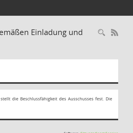
sgemäßen Einladung und
Recherc
RSS-
ellt die Beschlussfähigkeit des Ausschusses fest. Die