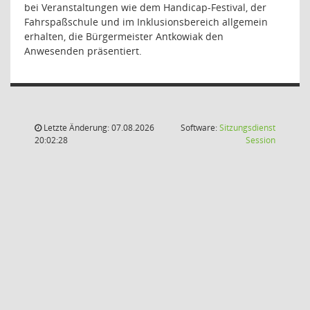
bei Veranstaltungen wie dem Handicap-Festival, der
Fahrspaßschule und im Inklusionsbereich allgemein
erhalten, die Bürgermeister Antkowiak den
Anwesenden präsentiert.
Letzte Änderung: 07.08.2026
Software:
Sitzungsdienst
(Wird in
20:02:28
Session