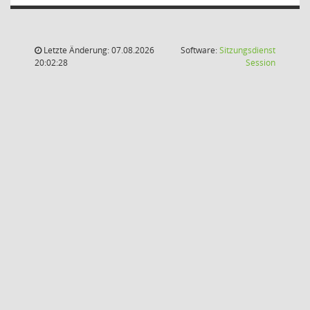
Letzte Änderung: 07.08.2026
Software:
Sitzungsdienst
(Wird in
20:02:28
Session