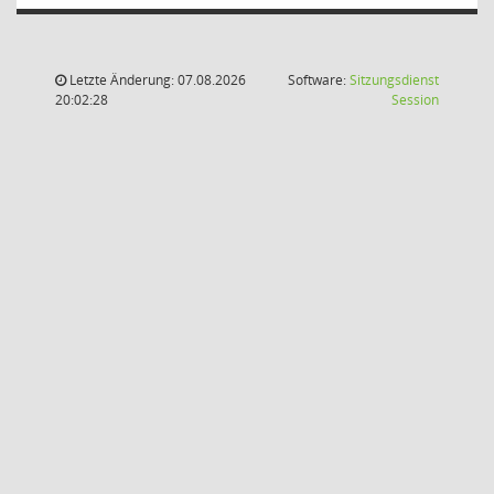
Letzte Änderung: 07.08.2026
Software:
Sitzungsdienst
(Wird in
20:02:28
Session