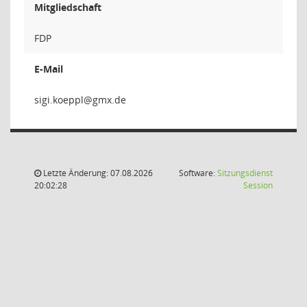
Mitgliedschaft
FDP
E-Mail
lppeo
Letzte Änderung: 07.08.2026
Software:
Sitzungsdienst
(Wird in
20:02:28
Session