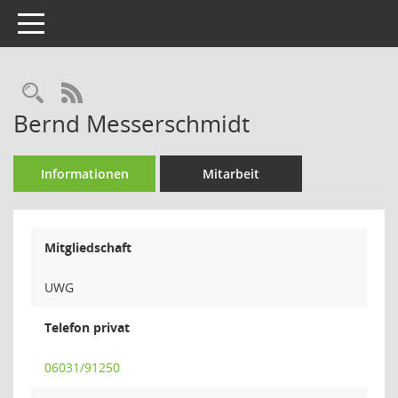
Toggle navigation
Rechercheauswahl
RSS-Feed
Bernd Messerschmidt
Informationen
Mitarbeit
Mitgliedschaft
UWG
Telefon privat
06031/91250