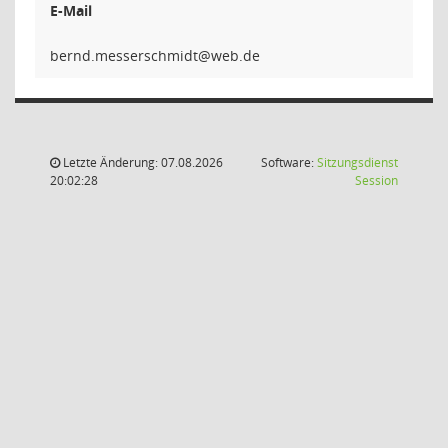
E-Mail
tdimhcsre
Letzte Änderung: 07.08.2026
Software:
Sitzungsdienst
(Wird in
20:02:28
Session