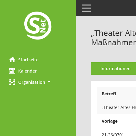
Toggle navigation
„Theater Al
Maßnahme
Startseite
Informationen
Kalender
Organisation
Betreff
„Theater Altes 
Vorlage
21-26/0701