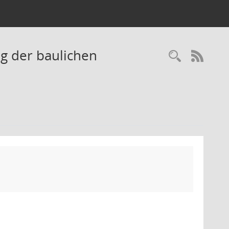
ng der baulichen
Recherc
RSS-