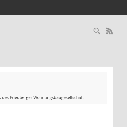
Recherc
RSS-
ls des Friedberger Wohnungsbaugesellschaft