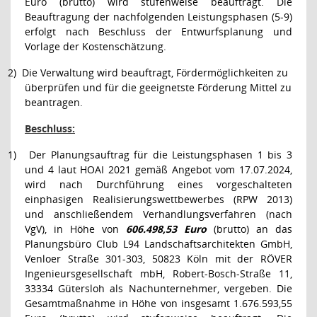
Euro (brutto) wird stufenweise beauftragt. Die
Beauftragung der nachfolgenden Leistungsphasen (5-9)
erfolgt nach Beschluss der Entwurfsplanung und
Vorlage der Kostenschätzung.
2)
Die Verwaltung wird beauftragt, Fördermöglichkeiten zu
überprüfen und für die geeignetste Förderung Mittel zu
beantragen.
Beschluss:
1)
Der Planungsauftrag für die Leistungsphasen 1 bis 3
und 4 laut HOAI 2021 gemäß Angebot vom 17.07.2024,
wird nach Durchführung eines vorgeschalteten
einphasigen Realisierungswettbewerbes (RPW 2013)
und anschließendem Verhandlungsverfahren (nach
VgV), in Höhe von
606.498,53 Euro
(brutto) an das
Planungsbüro Club L94 Landschaftsarchitekten GmbH,
Venloer Straße 301-303, 50823 Köln mit der RÖVER
Ingenieursgesellschaft mbH, Robert-Bosch-Straße 11,
33334 Gütersloh als Nachunternehmer, vergeben. Die
Gesamtmaßnahme in Höhe von insgesamt 1.676.593,55