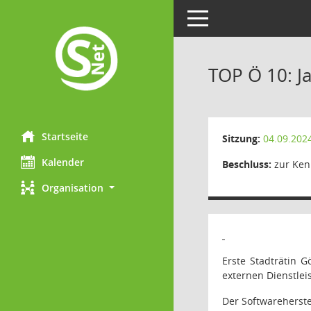
Toggle navigation
TOP Ö 10: J
Startseite
Sitzung:
04.09.202
Kalender
Beschluss:
zur Ken
Organisation
Erste Stadträtin G
externen Dienstlei
Der Softwareherste