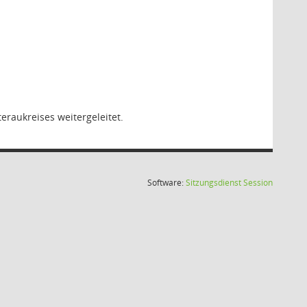
raukreises weitergeleitet.
(Wird in
Software:
Sitzungsdienst
Session