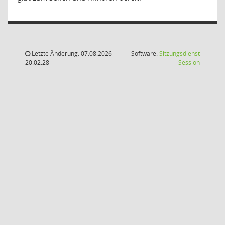
Letzte Änderung: 07.08.2026
Software:
Sitzungsdienst
(Wird in
20:02:28
Session