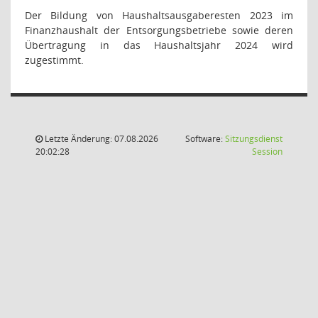
Der Bildung von Haushaltsausgaberesten 2023 im
Finanzhaushalt der Entsorgungsbetriebe sowie deren
Übertragung in das Haushaltsjahr 2024 wird
zugestimmt.
Letzte Änderung: 07.08.2026
Software:
Sitzungsdienst
(Wird in
20:02:28
Session