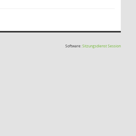
(Wird in
Software:
Sitzungsdienst
Session