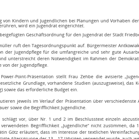
ng von Kindern und Jugendlichen bei Planungen und Vorhaben der 
rühren, wird ein Jugendrat eingerichtet.
 beigefügten Geschäftsordnung für den Jugendrat der Stadt Friedb
müller ruft den Tagesordnungspunkt auf. Bürgermeister Antkowiak
n der Jugendpflege für die umfangreiche und sehr gute Ausarbeit
und unterstreicht deren Notwendigkeit im Rahmen der Demokratie
 von der Jugendpflege.
ower-Point-Präsentation stellt Frau Zehbe die avisierte „Jugen
esetzliche Grundlage, vorhandene Studien (auszugsweise), das 
g) sowie das erforderliche Budget ein.
kutieren jeweils im Verlauf der Präsentation über verschiedenste
uer sowie die Begrifflichkeit Jugendliche.
 schlägt vor, über Nr. 1 und 2 im Beschlusstext einzeln abzus
verwendeten Begrifflichkeit „Jugendliche“ nicht zustimmen, da 1
ätin Götz erläutert, dass
im Interesse der textlichen Vereinfachun
tigte Altersgruppe der 13 – 17-Jährigen verwendet wurde, auch w