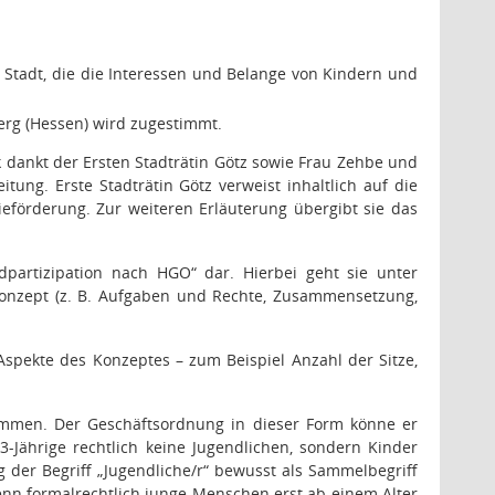
Stadt, die die Interessen und Belange von Kindern und
erg (Hessen) wird zugestimmt.
 dankt der Ersten Stadträtin Götz sowie Frau Zehbe und
ung. Erste Stadträtin Götz verweist inhaltlich auf die
förderung. Zur weiteren Erläuterung übergibt sie das
dpartizipation nach HGO“ dar. Hierbei geht sie unter
Konzept (z. B. Aufgaben und Rechte, Zusammensetzung,
 Aspekte des Konzeptes – zum Beispiel Anzahl der Sitze,
timmen. Der Geschäftsordnung in dieser Form könne er
3-Jährige rechtlich keine Jugendlichen, sondern Kinder
g der Begriff „Jugendliche/r“ bewusst als Sammelbegriff
enn formalrechtlich junge Menschen erst ab einem Alter