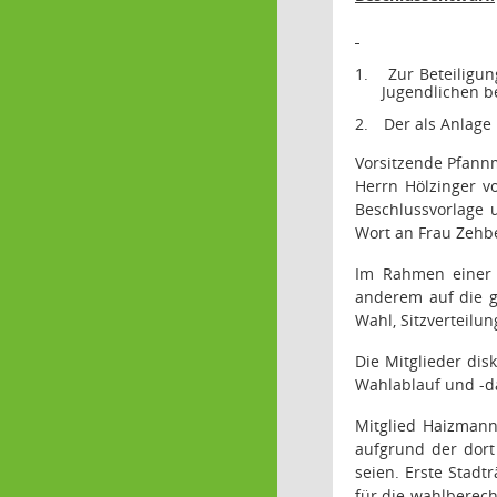
1.
Zur Beteiligu
Jugendlichen be
2.
Der als Anlage
Vorsitzende Pfann
Herrn Hölzinger vo
Beschlussvorlage 
Wort an Frau Zehbe
Im Rahmen einer P
anderem auf die g
Wahl, Sitzverteilun
Die Mitglieder dis
Wahlablauf und -da
Mitglied Haizmann
aufgrund der dort 
seien. Erste Stadtr
für die wahlberech