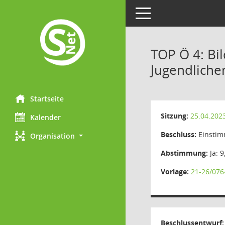
Toggle navigation
TOP Ö 4: Bi
Jugendlich
Startseite
Sitzung:
25.04.202
Kalender
Beschluss:
Einstim
Organisation
Abstimmung:
Ja: 9
Vorlage:
21-26/076
Beschlussentwurf: