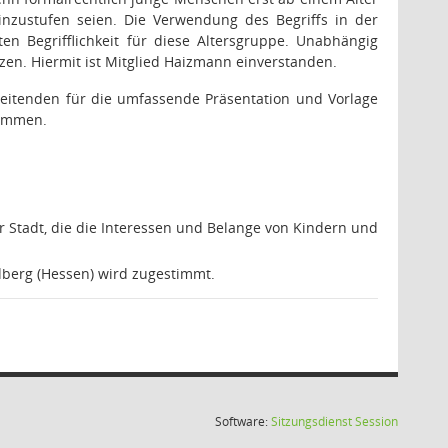
inzustufen seien. Die Verwendung des Begriffs in der
n Begrifflichkeit für diese Altersgruppe. Unabhängig
nzen.
Hiermit ist Mitglied Haizmann einverstanden.
beitenden für die umfassende Präsentation und Vorlage
timmen.
 Stadt, die die Interessen und Belange von Kindern und
dberg (Hessen) wird zugestimmt.
(Wird in
Software:
Sitzungsdienst
Session