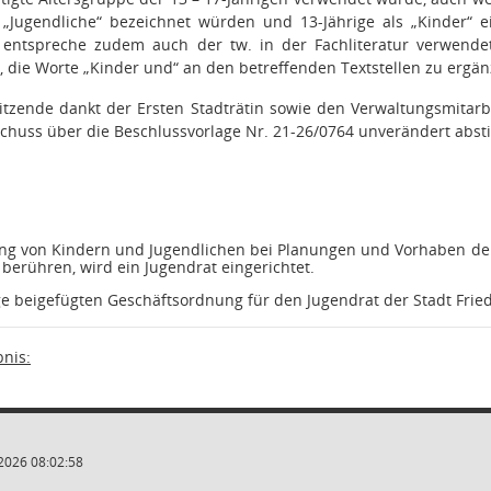
 „Jugendliche“ bezeichnet würden und 13-Jährige als „Kinder“ e
entspreche zudem auch der tw. in der Fachliteratur verwendete
n, die Worte „Kinder und“ an den betreffenden Textstellen zu ergä
itzende dankt der Ersten Stadträtin sowie den Verwaltungsmitar
schuss über die Beschlussvorlage Nr. 21-26/0764 unverändert abs
ung von Kindern und Jugendlichen bei Planungen und Vorhaben der
berühren, wird ein Jugendrat eingerichtet.
ge beigefügten Geschäftsordnung für den Jugendrat der Stadt Frie
nis:
2026 08:02:58